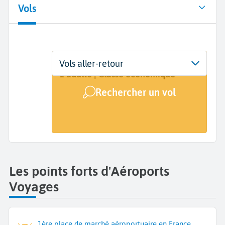
Vols
Départ
Dates
Voyageurs | Classe
Vols aller-retour
De...
Dates de votre voyage
1 adulte | Classe économique
Rechercher un vol
Arrivée
A...
Les points forts d'Aéroports
Voyages
1ère place de marché aéroportuaire en France