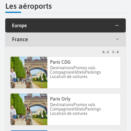
Les aéroports
Europe
France
a...z
z...a
Paris CDG
Destinations
Promos vols
Compagnies
Hôtels
Parkings
Location de voitures
Paris Orly
Destinations
Promos vols
Compagnies
Hôtels
Parkings
Location de voitures